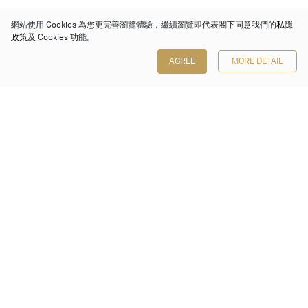
網站使用 Cookies 為您更完善瀏覽體驗，繼續瀏覽即代表閣下同意我們的
私隱
政策
及 Cookies 功能。
AGREE
MORE DETAIL
保利香港拍賣有限公司
香港金鐘金鐘道 88 號
太古廣場 1 座 7 樓 701-708 室
Follow us on