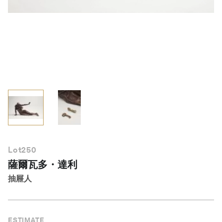
繁體中文
Lot
250
薩爾瓦多・達利
抽屜人
ESTIMATE