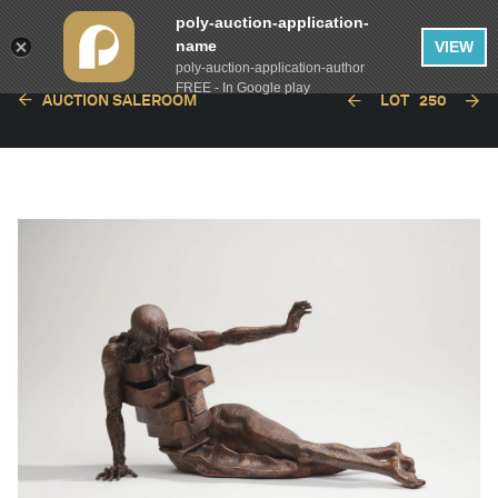
poly-auction-application-
name
VIEW
poly-auction-application-author
FREE - In Google play
AUCTION SALEROOM
LOT
250