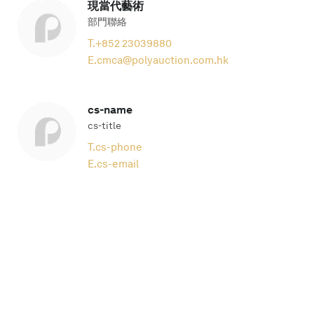
現當代藝術
部門聯絡
T.
+852 23039880
E.
cmca@polyauction.com.hk
cs-name
cs-title
T.
cs-phone
E.
cs-email