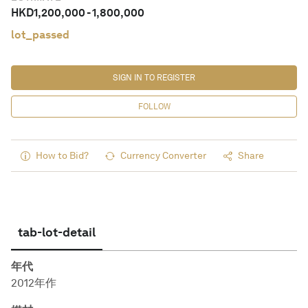
HKD
1,200,000
-
1,800,000
lot_passed
SIGN IN TO REGISTER
FOLLOW
How to Bid?
Currency Converter
Share
tab-lot-detail
年代
2012年作