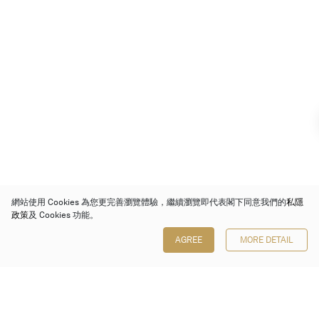
網站使用 Cookies 為您更完善瀏覽體驗，繼續瀏覽即代表閣下同意我們的
私隱
政策
及 Cookies 功能。
AGREE
MORE DETAIL
保利香港拍賣有限公司
香港金鐘金鐘道 88 號
太古廣場 1 座 7 樓 701-708 室