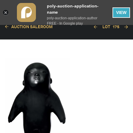
poly-auction-application-
name
VIEW
poly-auction-application-author
FREE - In Google play
AUCTION SALEROOM
LOT
175