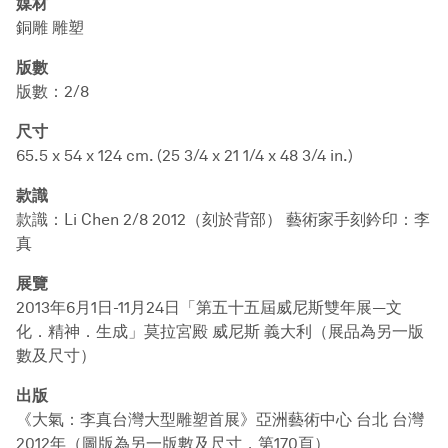
媒材
銅雕 雕塑
版數
版數：2/8
尺寸
65.5 x 54 x 124 cm. (25 3/4 x 21 1/4 x 48 3/4 in.)
款識
款識：Li Chen 2/8 2012（刻於背部） 藝術家手刻鈐印：李
真
展覽
2013年6月1日-11月24日「第五十五屆威尼斯雙年展—文
化．精神．生成」莫拉宮殿 威尼斯 義大利（展品為另一版
數及尺寸）
出版
《大氣：李真台灣大型雕塑首展》亞洲藝術中心 台北 台灣
2012年（圖版為另一版數及尺寸，第170頁）