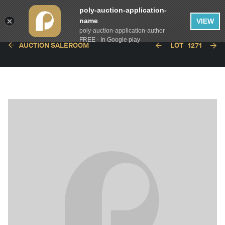
poly-auction-application-
name
VIEW
poly-auction-application-author
FREE - In Google play
AUCTION SALEROOM
LOT
1271