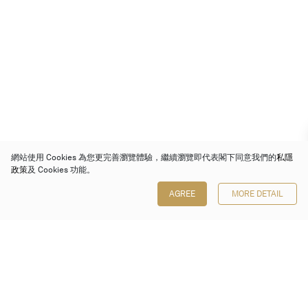
網站使用 Cookies 為您更完善瀏覽體驗，繼續瀏覽即代表閣下同意我們的
私隱
政策
及 Cookies 功能。
AGREE
MORE DETAIL
保利香港拍賣有限公司
香港金鐘金鐘道 88 號
太古廣場 1 座 7 樓 701-708 室
Follow us on