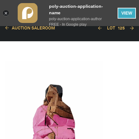
poly-auction-application-
name
VIEW
poly-auction-application-author
FREE - In Google play
AUCTION SALEROOM
LOT
125