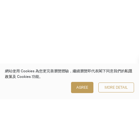
網站使用 Cookies 為您更完善瀏覽體驗，繼續瀏覽即代表閣下同意我們的
私隱
政策
及 Cookies 功能。
AGREE
MORE DETAIL
保利香港拍賣有限公司
香港金鐘金鐘道 88 號
太古廣場 1 座 7 樓 701-708 室
Follow us on