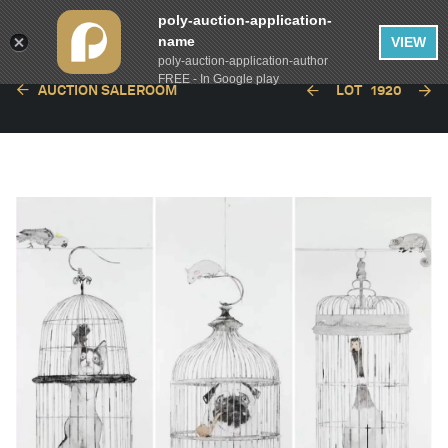
poly-auction-application-
name
VIEW
poly-auction-application-author
FREE - In Google play
AUCTION SALEROOM
LOT
1920