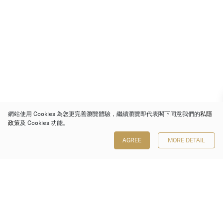
網站使用 Cookies 為您更完善瀏覽體驗，繼續瀏覽即代表閣下同意我們的
私隱
政策
及 Cookies 功能。
AGREE
MORE DETAIL
保利香港拍賣有限公司
香港金鐘金鐘道 88 號
太古廣場 1 座 7 樓 701-708 室
Follow us on