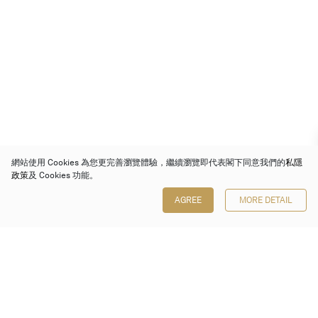
網站使用 Cookies 為您更完善瀏覽體驗，繼續瀏覽即代表閣下同意我們的
私隱
政策
及 Cookies 功能。
AGREE
MORE DETAIL
保利香港拍賣有限公司
香港金鐘金鐘道 88 號
太古廣場 1 座 7 樓 701-708 室
Follow us on