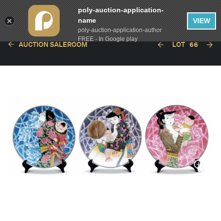
poly-auction-application-
name
VIEW
poly-auction-application-author
FREE - In Google play
AUCTION SALEROOM
LOT
66