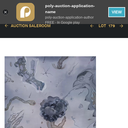
poly-auction-application-
name
VIEW
poly-auction-application-author
FREE - In Google play
AUCTION SALEROOM
LOT
179