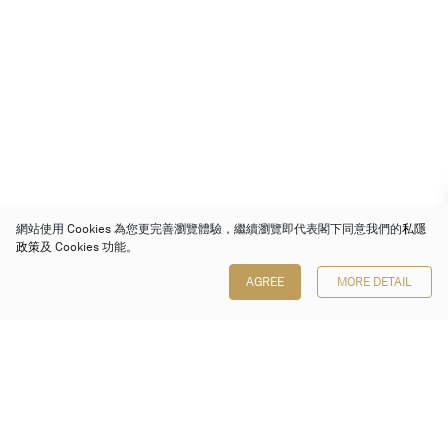
網站使用 Cookies 為您更完善瀏覽體驗，繼續瀏覽即代表閣下同意我們的
私隱
政策
及 Cookies 功能。
AGREE
MORE DETAIL
保利香港拍賣有限公司
香港金鐘金鐘道 88 號
太古廣場 1 座 7 樓 701-708 室
Follow us on