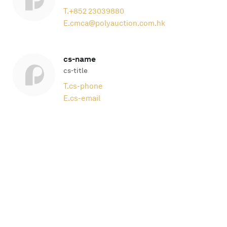
T.
+852 23039880
E.
cmca@polyauction.com.hk
cs-name
cs-title
T.
cs-phone
E.
cs-email