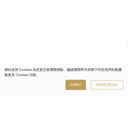
網站使用 Cookies 為您更完善瀏覽體驗，繼續瀏覽即代表閣下同意我們的
私隱
政策
及 Cookies 功能。
AGREE
MORE DETAIL
保利香港拍賣有限公司
香港金鐘金鐘道 88 號
太古廣場 1 座 7 樓 701-708 室
Follow us on