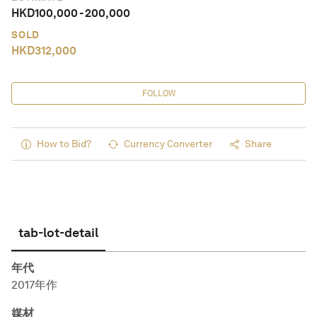
HKD
100,000
-
200,000
SOLD
HKD
312,000
FOLLOW
How to Bid?
Currency Converter
Share
tab-lot-detail
年代
2017年作
媒材