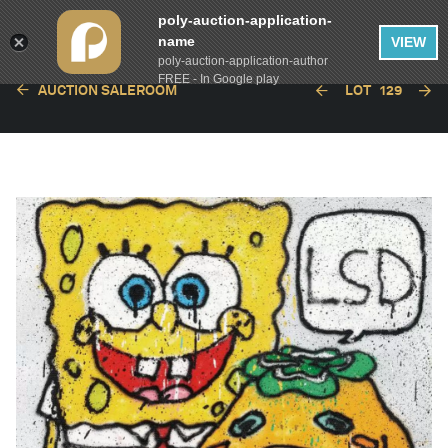
poly-auction-application-
name
VIEW
poly-auction-application-author
FREE - In Google play
AUCTION SALEROOM
LOT
129