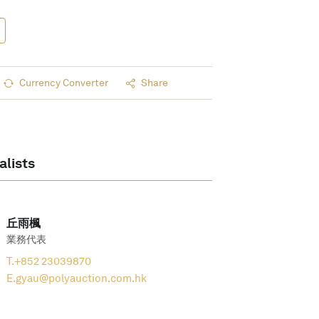
Currency Converter
Share
alists
丘雨楓
業務代表
T.
+852 23039870
E.
gyau@polyauction.com.hk