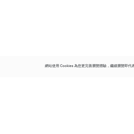
網站使用 Cookies 為您更完善瀏覽體驗，繼續瀏覽即
保利香港拍賣有限公司
香港金鐘金鐘道 88 號
太古廣場 1 座 7 樓 701-708 室
Follow us on