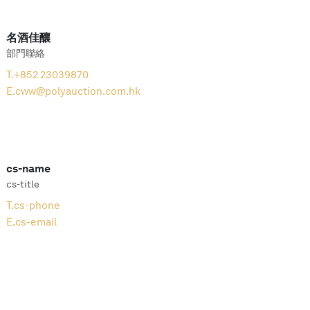
名酒佳釀
部門聯絡
T.
+852 23039870
E.
cww@polyauction.com.hk
cs-name
cs-title
T.
cs-phone
E.
cs-email