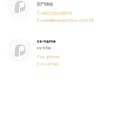
部門聯絡
T.
+852 23039870
E.
cww@polyauction.com.hk
cs-name
cs-title
T.
cs-phone
E.
cs-email