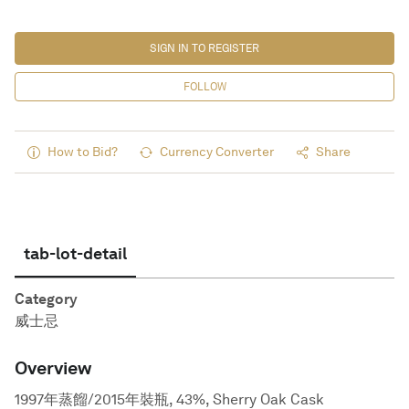
SIGN IN TO REGISTER
FOLLOW
How to Bid?
Currency Converter
Share
tab-lot-detail
Category
威士忌
Overview
1997年蒸餾/2015年裝瓶, 43%, Sherry Oak Cask