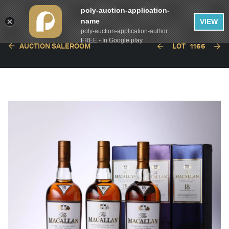
poly-auction-application-
name
VIEW
poly-auction-application-author
FREE - In Google play
AUCTION SALEROOM
LOT
1166