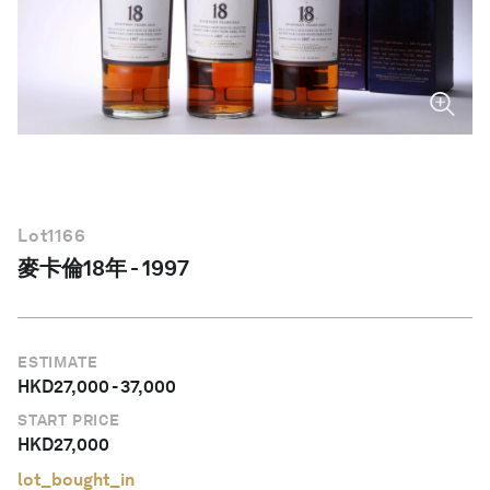
繁體中文
Lot
1166
麥卡倫18年 - 1997
ESTIMATE
HKD
27,000
-
37,000
START PRICE
HKD
27,000
lot_bought_in