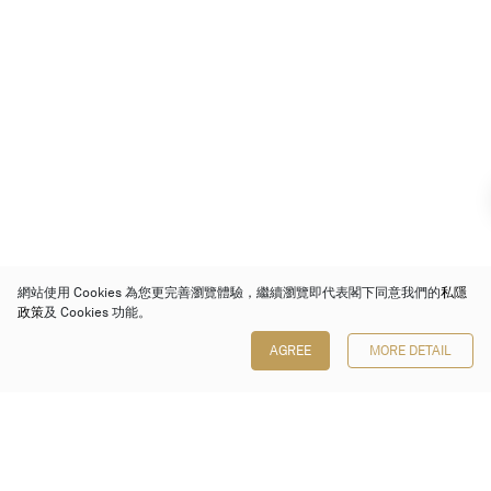
網站使用 Cookies 為您更完善瀏覽體驗，繼續瀏覽即代表閣下同意我們的
私隱
政策
及 Cookies 功能。
AGREE
MORE DETAIL
保利香港拍賣有限公司
香港金鐘金鐘道 88 號
太古廣場 1 座 7 樓 701-708 室
Follow us on