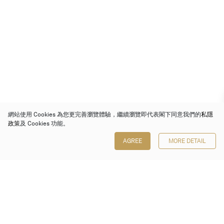
網站使用 Cookies 為您更完善瀏覽體驗，繼續瀏覽即代表閣下同意我們的
私隱
政策
及 Cookies 功能。
AGREE
MORE DETAIL
保利香港拍賣有限公司
香港金鐘金鐘道 88 號
太古廣場 1 座 7 樓 701-708 室
Follow us on