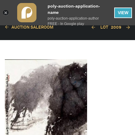
poly-auction-application-
name
VIEW
poly-auction-application-author
FREE - In Google play
AUCTION SALEROOM
LOT
2009