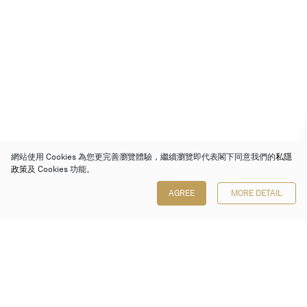
網站使用 Cookies 為您更完善瀏覽體驗，繼續瀏覽即代表閣下同意我們的
私隱
政策
及 Cookies 功能。
AGREE
MORE DETAIL
保利香港拍賣有限公司
香港金鐘金鐘道 88 號
太古廣場 1 座 7 樓 701-708 室
Follow us on