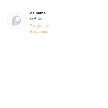
cs-name
cs-title
T.
cs-phone
E.
cs-email