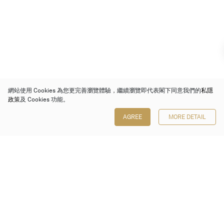
網站使用 Cookies 為您更完善瀏覽體驗，繼續瀏覽即代表閣下同意我們的
私隱
政策
及 Cookies 功能。
AGREE
MORE DETAIL
保利香港拍賣有限公司
香港金鐘金鐘道 88 號
太古廣場 1 座 7 樓 701-708 室
Follow us on