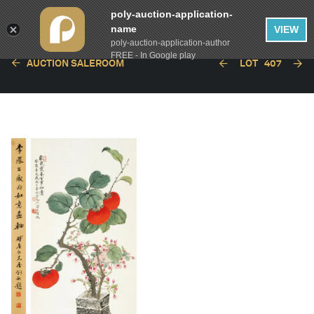
poly-auction-application-
name
VIEW
poly-auction-application-author
FREE - In Google play
AUCTION SALEROOM
LOT
407