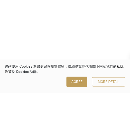
網站使用 Cookies 為您更完善瀏覽體驗，繼續瀏覽即代表閣下同意我們的
私隱
政策
及 Cookies 功能。
AGREE
MORE DETAIL
保利香港拍賣有限公司
香港金鐘金鐘道 88 號
太古廣場 1 座 7 樓 701-708 室
Follow us on