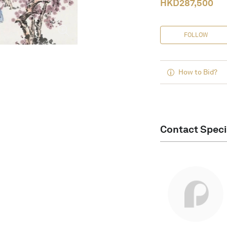
HKD
287,500
FOLLOW
How to Bid?
Contact Speci