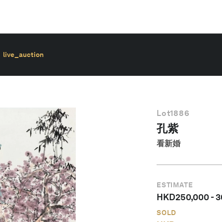
live_auction
Lot
1886
孔紫
看新婚
ESTIMATE
HKD
250,000
-
3
SOLD