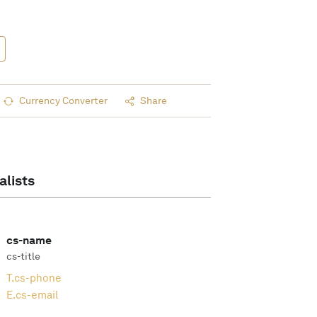
Currency Converter
Share
alists
cs-name
cs-title
T.
cs-phone
E.
cs-email