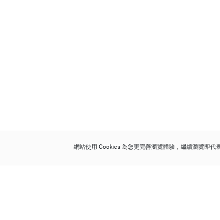
網站使用 Cookies 為您更完善瀏覽體驗，繼續瀏覽即
保利香港拍賣有限公司
香港金鐘金鐘道 88 號
太古廣場 1 座 7 樓 701-708 室
Follow us on