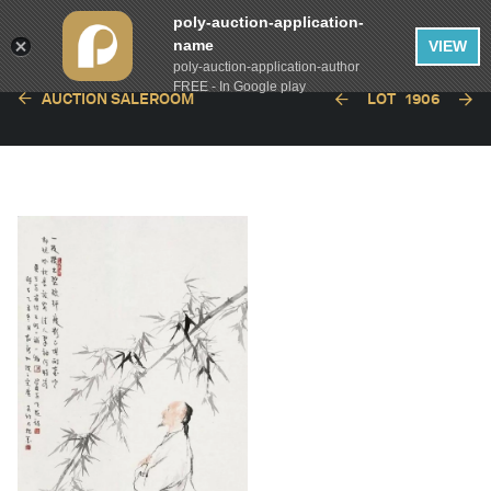
poly-auction-application-
name
VIEW
poly-auction-application-author
FREE - In Google play
AUCTION SALEROOM
LOT
1906