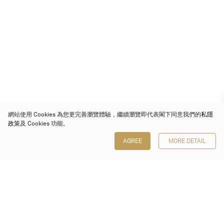
網站使用 Cookies 為您更完善瀏覽體驗，繼續瀏覽即代表閣下同意我們的
私隱
政策
及 Cookies 功能。
AGREE
MORE DETAIL
保利香港拍賣有限公司
香港金鐘金鐘道 88 號
太古廣場 1 座 7 樓 701-708 室
Follow us on