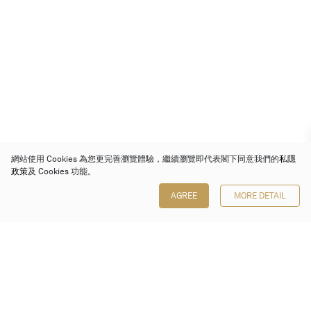
網站使用 Cookies 為您更完善瀏覽體驗，繼續瀏覽即代表閣下同意我們的
私隱
政策
及 Cookies 功能。
AGREE
MORE DETAIL
保利香港拍賣有限公司
香港金鐘金鐘道 88 號
太古廣場 1 座 7 樓 701-708 室
Follow us on