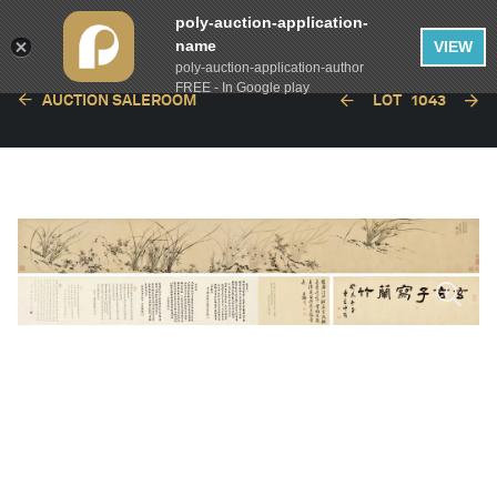
poly-auction-application-
name
VIEW
poly-auction-application-author
FREE - In Google play
AUCTION SALEROOM
LOT
1043