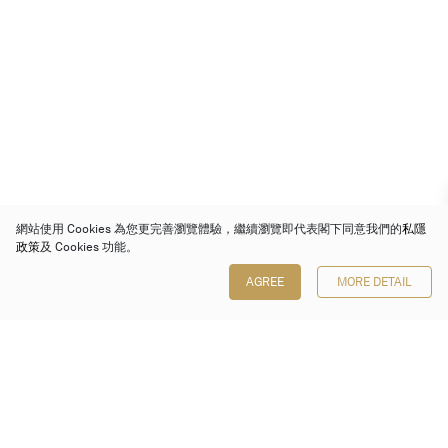
網站使用 Cookies 為您更完善瀏覽體驗，繼續瀏覽即代表閣下同意我們的
私隱
政策
及 Cookies 功能。
AGREE
MORE DETAIL
保利香港拍賣有限公司
香港金鐘金鐘道 88 號
太古廣場 1 座 7 樓 701-708 室
Follow us on