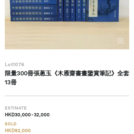
繁體中文
Lot
1076
限量300冊張蔥玉《木雁齋書畫鑒賞筆記》全套
13冊
ESTIMATE
HKD
30,000
-
32,000
SOLD
HKD
92,000