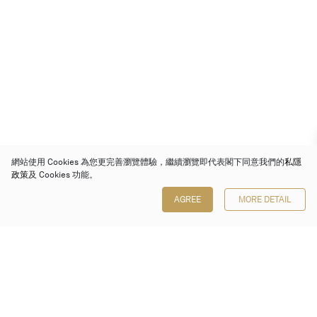
網站使用 Cookies 為您更完善瀏覽體驗，繼續瀏覽即代表閣下同意我們的
私隱
政策
及 Cookies 功能。
AGREE
MORE DETAIL
保利香港拍賣有限公司
香港金鐘金鐘道 88 號
太古廣場 1 座 7 樓 701-708 室
Follow us on