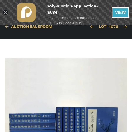
poly-auction-application-
name
VIEW
poly-auction-application-author
FREE - In Google play
AUCTION SALEROOM
LOT
1076