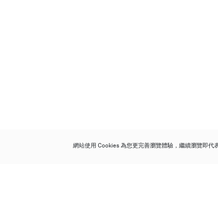
網站使用 Cookies 為您更完善瀏覽體驗，繼續瀏覽即
保利香港拍賣有限公司
香港金鐘金鐘道 88 號
太古廣場 1 座 7 樓 701-708 室
Follow us on