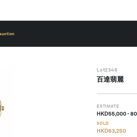
auction
Lot
2346
百達翡麗
ESTIMATE
HKD
55,000
-
80
SOLD
HKD
63,250