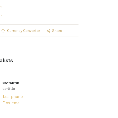
Currency Converter
Share
alists
cs-name
cs-title
T.
cs-phone
E.
cs-email