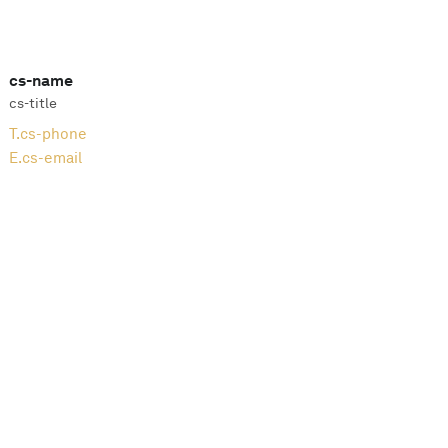
cs-name
cs-title
T.
cs-phone
E.
cs-email