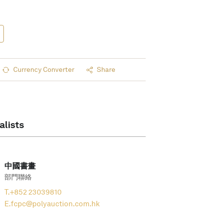
Currency Converter
Share
alists
中國書畫
部門聯絡
T.
+852 23039810
E.
fcpc@polyauction.com.hk