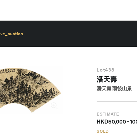
ive_auction
Lot
438
潘天壽
潘天壽 雨後山景
ESTIMATE
HKD
50,000
-
10
SOLD