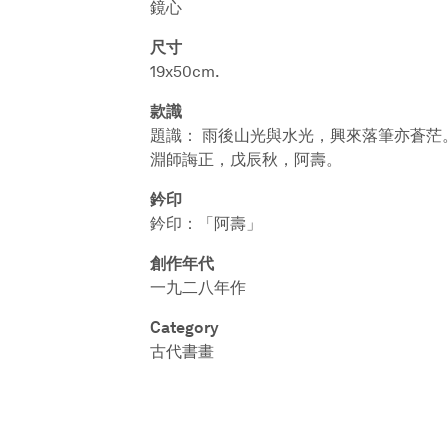
鏡心
尺寸
19x50cm.
款識
題識： 雨後山光與水光，興來落筆亦蒼茫
淵師誨正，戊辰秋，阿壽。
鈐印
鈐印：「阿壽」
創作年代
一九二八年作
Category
古代書畫