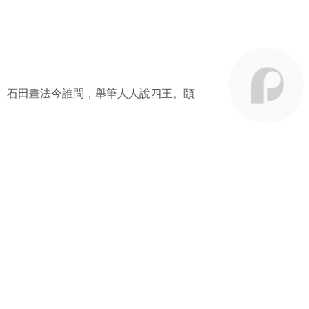
。石田畫法今誰問，舉筆人人說四王。頤