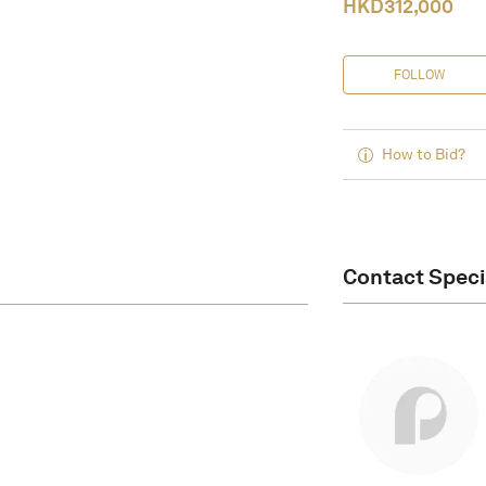
HKD
312,000
FOLLOW
How to Bid?
Contact Speci