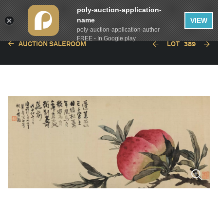
poly-auction-application-
name
VIEW
poly-auction-application-author
FREE - In Google play
AUCTION SALEROOM
LOT
389