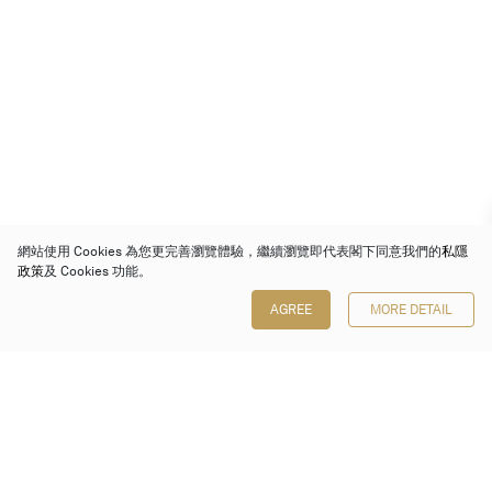
網站使用 Cookies 為您更完善瀏覽體驗，繼續瀏覽即代表閣下同意我們的
私隱
政策
及 Cookies 功能。
AGREE
MORE DETAIL
保利香港拍賣有限公司
香港金鐘金鐘道 88 號
太古廣場 1 座 7 樓 701-708 室
Follow us on