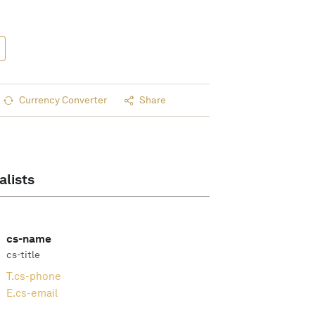
Currency Converter
Share
alists
cs-name
cs-title
T.
cs-phone
E.
cs-email