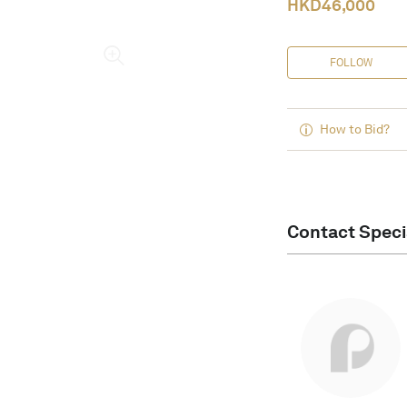
HKD
46,000
FOLLOW
How to Bid?
Contact Speci