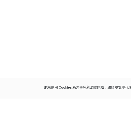
網站使用 Cookies 為您更完善瀏覽體驗，繼續瀏覽即
保利香港拍賣有限公司
香港金鐘金鐘道 88 號
太古廣場 1 座 7 樓 701-708 室
Follow us on