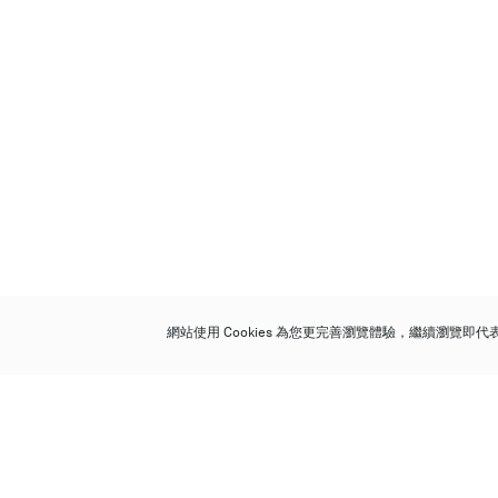
網站使用 Cookies 為您更完善瀏覽體驗，繼續瀏覽即
保利香港拍賣有限公司
香港金鐘金鐘道 88 號
太古廣場 1 座 7 樓 701-708 室
Follow us on