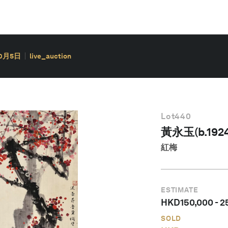
10月5日
live_auction
Lot
440
黃永玉(b.1924
紅梅
ESTIMATE
HKD
150,000
-
2
SOLD