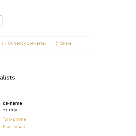
Currency Converter
Share
alists
cs-name
cs-title
T.
cs-phone
E.
cs-email