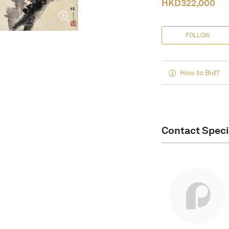
HKD
322,000
FOLLOW
How to Bid?
Contact Speci