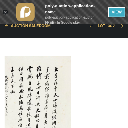
poly-auction-application-
name
VIEW
poly-auction-application-author
FREE - In Google play
AUCTION SALEROOM
LOT
307