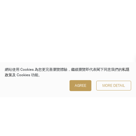
網站使用 Cookies 為您更完善瀏覽體驗，繼續瀏覽即代表閣下同意我們的
私隱
政策
及 Cookies 功能。
AGREE
MORE DETAIL
保利香港拍賣有限公司
香港金鐘金鐘道 88 號
太古廣場 1 座 7 樓 701-708 室
Follow us on