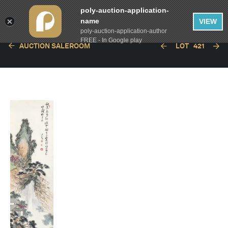
poly-auction-application-
name
VIEW
poly-auction-application-author
FREE - In Google play
AUCTION SALEROOM
LOT
421