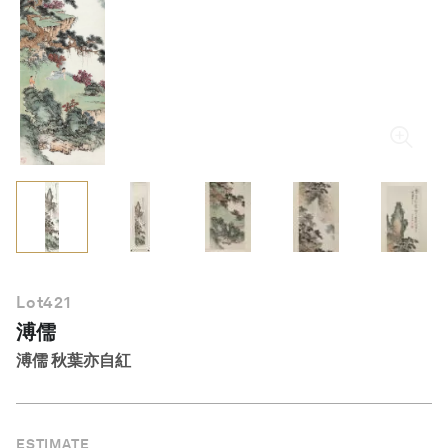
繁體中文
Lot
421
溥儒
溥儒 秋葉亦自紅
ESTIMATE