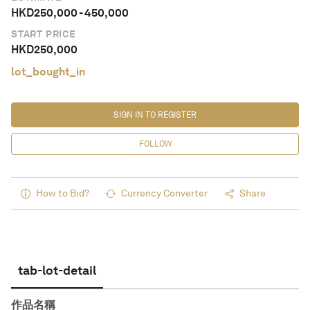
HKD
250,000
-
450,000
START PRICE
HKD
250,000
lot_bought_in
SIGN IN TO REGISTER
FOLLOW
How to Bid?
Currency Converter
Share
tab-lot-detail
作品名稱