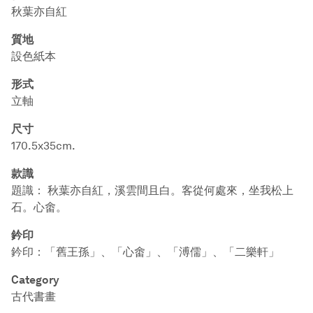
秋葉亦自紅
質地
設色紙本
形式
立軸
尺寸
170.5x35cm.
款識
題識： 秋葉亦自紅，溪雲間且白。客從何處來，坐我松上
石。心畬。
鈐印
鈐印：「舊王孫」、「心畬」、「溥儒」、「二樂軒」
Category
古代書畫