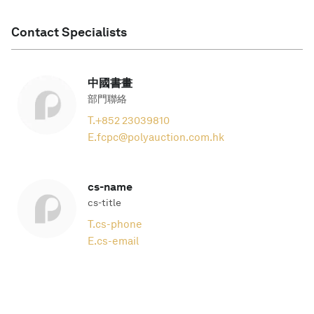
Contact Specialists
中國書畫
部門聯絡
T.
+852 23039810
E.
fcpc@polyauction.com.hk
cs-name
cs-title
T.
cs-phone
E.
cs-email