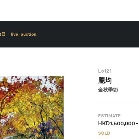
2日
live_auction
Lot
21
龎均
金秋季節
ESTIMATE
HKD
1,500,000
-
SOLD