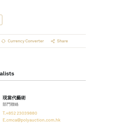
Currency Converter
Share
alists
現當代藝術
部門聯絡
T.
+852 23039880
E.
cmca@polyauction.com.hk