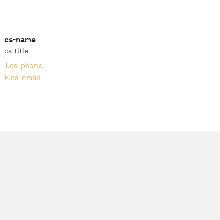
cs-name
cs-title
T.
cs-phone
E.
cs-email