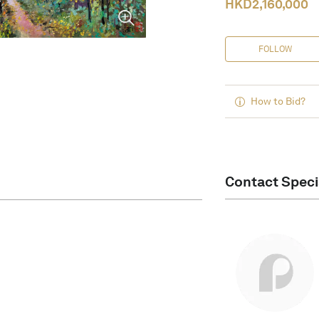
HKD
2,160,000
FOLLOW
How to Bid?
Contact Speci