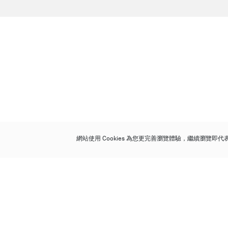
網站使用 Cookies 為您更完善瀏覽體驗，繼續瀏覽即
保利香港拍賣有限公司
香港金鐘金鐘道 88 號
太古廣場 1 座 7 樓 701-708 室
Follow us on