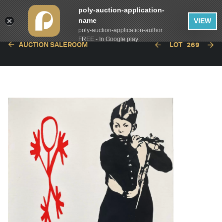
poly-auction-application-
name
VIEW
poly-auction-application-author
FREE - In Google play
AUCTION SALEROOM
LOT
269