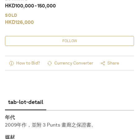
HKD
100,000
-
150,000
SOLD
HKD
126,000
FOLLOW
How to Bid?
Currency Converter
Share
tab-lot-detail
年代
2009年作，並附 3 Punts 畫廊之保證書。
媒材