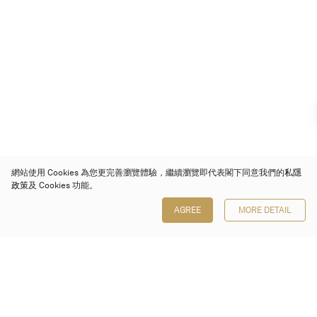
網站使用 Cookies 為您更完善瀏覽體驗，繼續瀏覽即代表閣下同意我們的
私隱
政策
及 Cookies 功能。
AGREE
MORE DETAIL
保利香港拍賣有限公司
香港金鐘金鐘道 88 號
太古廣場 1 座 7 樓 701-708 室
Follow us on