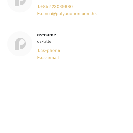
T.
+852 23039880
E.
cmca@polyauction.com.hk
cs-name
cs-title
T.
cs-phone
E.
cs-email