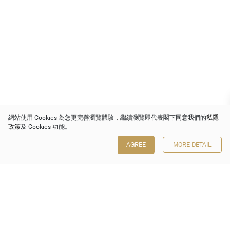
網站使用 Cookies 為您更完善瀏覽體驗，繼續瀏覽即代表閣下同意我們的
私隱
政策
及 Cookies 功能。
AGREE
MORE DETAIL
保利香港拍賣有限公司
香港金鐘金鐘道 88 號
太古廣場 1 座 7 樓 701-708 室
Follow us on