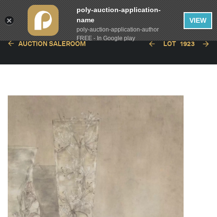
poly-auction-application-
name
VIEW
poly-auction-application-author
FREE - In Google play
AUCTION SALEROOM
LOT
1923