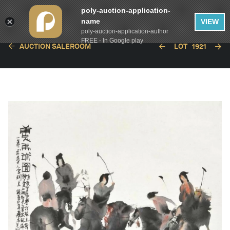
poly-auction-application-
name
VIEW
poly-auction-application-author
FREE - In Google play
AUCTION SALEROOM
LOT
1921