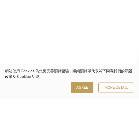
網站使用 Cookies 為您更完善瀏覽體驗，繼續瀏覽即代表閣下同意我們的
私隱
政策
及 Cookies 功能。
AGREE
MORE DETAIL
保利香港拍賣有限公司
香港金鐘金鐘道 88 號
太古廣場 1 座 7 樓 701-708 室
Follow us on