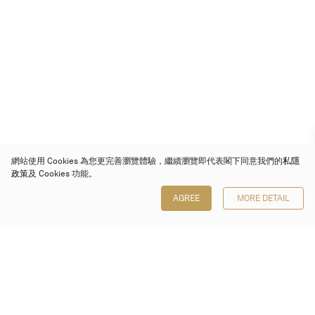
網站使用 Cookies 為您更完善瀏覽體驗，繼續瀏覽即代表閣下同意我們的
私隱
政策
及 Cookies 功能。
AGREE
MORE DETAIL
保利香港拍賣有限公司
香港金鐘金鐘道 88 號
太古廣場 1 座 7 樓 701-708 室
Follow us on