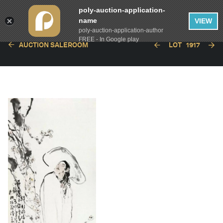
poly-auction-application-
name
VIEW
poly-auction-application-author
FREE - In Google play
AUCTION SALEROOM
LOT
1917