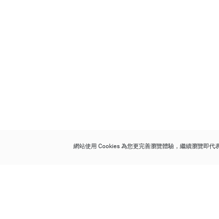
網站使用 Cookies 為您更完善瀏覽體驗，繼續瀏覽即
保利香港拍賣有限公司
香港金鐘金鐘道 88 號
太古廣場 1 座 7 樓 701-708 室
Follow us on