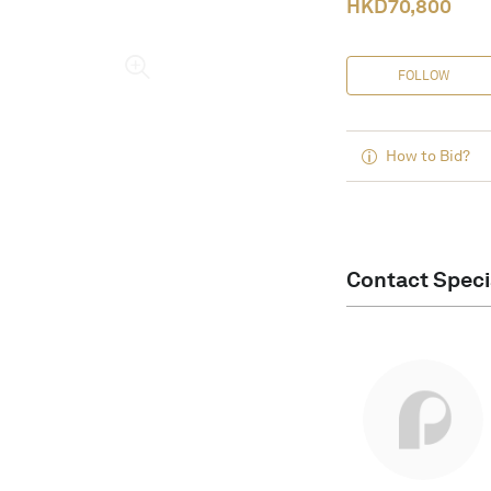
HKD
70,800
FOLLOW
How to Bid?
Contact Speci