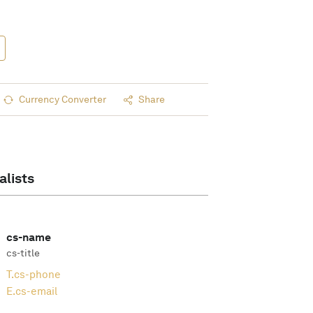
Currency Converter
Share
alists
cs-name
cs-title
T.
cs-phone
E.
cs-email