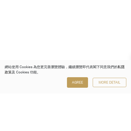
網站使用 Cookies 為您更完善瀏覽體驗，繼續瀏覽即代表閣下同意我們的
私隱
政策
及 Cookies 功能。
AGREE
MORE DETAIL
保利香港拍賣有限公司
香港金鐘金鐘道 88 號
太古廣場 1 座 7 樓 701-708 室
Follow us on