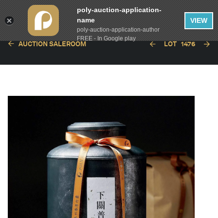
poly-auction-application-
name
VIEW
poly-auction-application-author
FREE - In Google play
AUCTION SALEROOM
LOT
1476