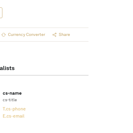
Currency Converter
Share
alists
cs-name
cs-title
T.
cs-phone
E.
cs-email