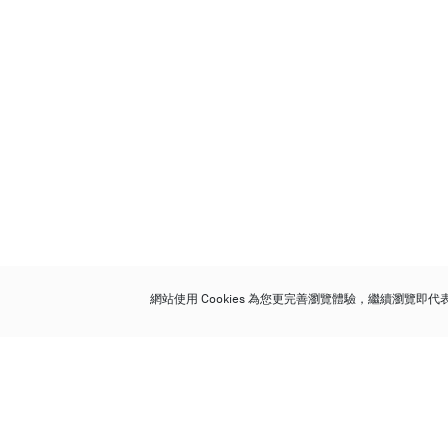
網站使用 Cookies 為您更完善瀏覽體驗，繼續瀏覽即
保利香港拍賣有限公司
香港金鐘金鐘道 88 號
太古廣場 1 座 7 樓 701-708 室
Follow us on