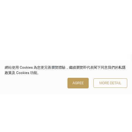
網站使用 Cookies 為您更完善瀏覽體驗，繼續瀏覽即代表閣下同意我們的
私隱
政策
及 Cookies 功能。
AGREE
MORE DETAIL
保利香港拍賣有限公司
香港金鐘金鐘道 88 號
太古廣場 1 座 7 樓 701-708 室
Follow us on