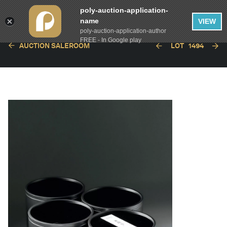
poly-auction-application-
name
VIEW
poly-auction-application-author
FREE - In Google play
AUCTION SALEROOM
LOT
1494