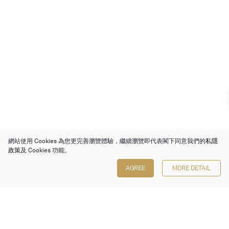
網站使用 Cookies 為您更完善瀏覽體驗，繼續瀏覽即代表閣下同意我們的
私隱
政策
及 Cookies 功能。
AGREE
MORE DETAIL
保利香港拍賣有限公司
香港金鐘金鐘道 88 號
太古廣場 1 座 7 樓 701-708 室