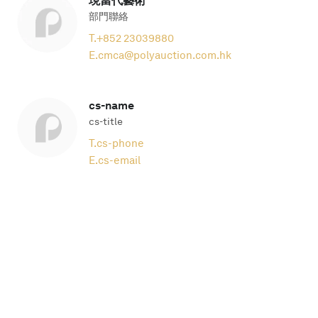
現當代藝術
部門聯絡
T.
+852 23039880
E.
cmca@polyauction.com.hk
cs-name
cs-title
T.
cs-phone
E.
cs-email