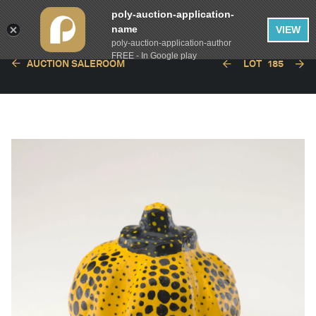
poly-auction-application-
name
VIEW
poly-auction-application-author
FREE - In Google play
AUCTION SALEROOM
LOT
185