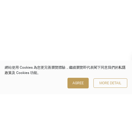
網站使用 Cookies 為您更完善瀏覽體驗，繼續瀏覽即代表閣下同意我們的
私隱
政策
及 Cookies 功能。
AGREE
MORE DETAIL
保利香港拍賣有限公司
香港金鐘金鐘道 88 號
太古廣場 1 座 7 樓 701-708 室
Follow us on