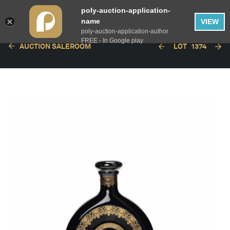
poly-auction-application-
name
VIEW
poly-auction-application-author
FREE - In Google play
AUCTION SALEROOM
LOT
1374