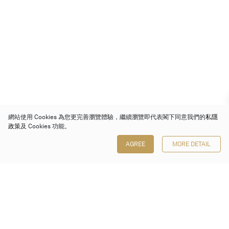
網站使用 Cookies 為您更完善瀏覽體驗，繼續瀏覽即代表閣下同意我們的
私隱
政策
及 Cookies 功能。
AGREE
MORE DETAIL
保利香港拍賣有限公司
香港金鐘金鐘道 88 號
太古廣場 1 座 7 樓 701-708 室
Follow us on