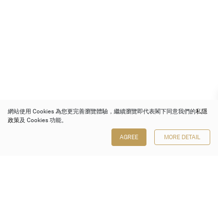
網站使用 Cookies 為您更完善瀏覽體驗，繼續瀏覽即代表閣下同意我們的
私隱
政策
及 Cookies 功能。
AGREE
MORE DETAIL
保利香港拍賣有限公司
香港金鐘金鐘道 88 號
太古廣場 1 座 7 樓 701-708 室
Follow us on