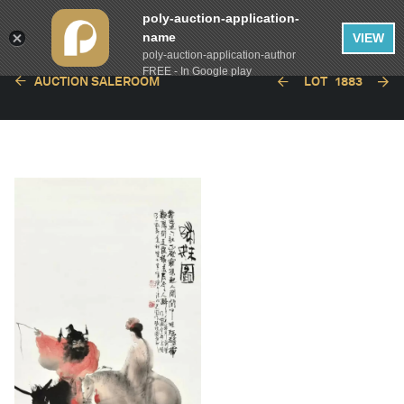
poly-auction-application-
name
VIEW
poly-auction-application-author
FREE - In Google play
AUCTION SALEROOM
LOT
1883