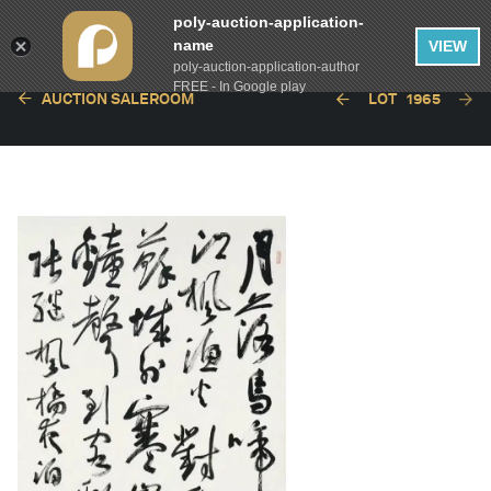
poly-auction-application-
name
VIEW
poly-auction-application-author
FREE - In Google play
AUCTION SALEROOM
LOT
1965