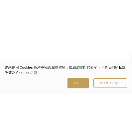
網站使用 Cookies 為您更完善瀏覽體驗，繼續瀏覽即代表閣下同意我們的
私隱
政策
及 Cookies 功能。
AGREE
MORE DETAIL
保利香港拍賣有限公司
香港金鐘金鐘道 88 號
太古廣場 1 座 7 樓 701-708 室
Follow us on