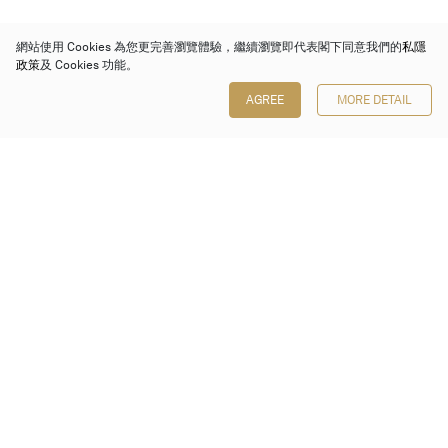
網站使用 Cookies 為您更完善瀏覽體驗，繼續瀏覽即代表閣下同意我們的
私隱
政策
及 Cookies 功能。
AGREE
MORE DETAIL
保利香港拍賣有限公司
香港金鐘金鐘道 88 號
太古廣場 1 座 7 樓 701-708 室
Follow us on