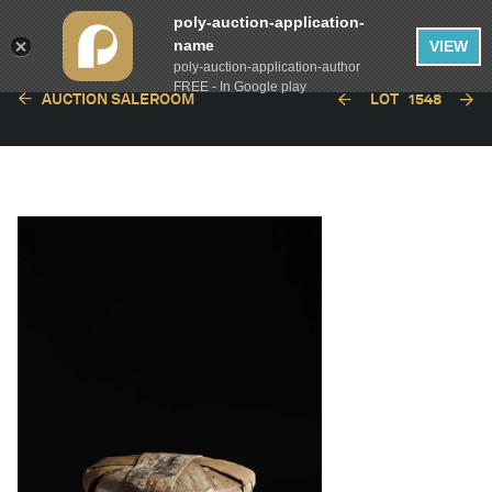
poly-auction-application-
name
VIEW
poly-auction-application-author
FREE - In Google play
AUCTION SALEROOM
LOT
1548