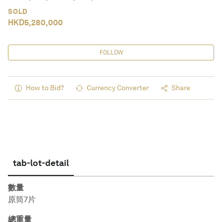
SOLD
HKD
5,280,000
FOLLOW
How to Bid?
Currency Converter
Share
tab-lot-detail
數量
原筒7片
總重量