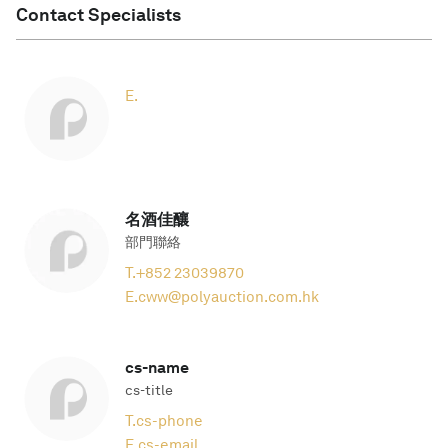
Contact Specialists
E.
名酒佳釀
部門聯絡
T.
+852 23039870
E.
cww@polyauction.com.hk
cs-name
cs-title
T.
cs-phone
E.
cs-email