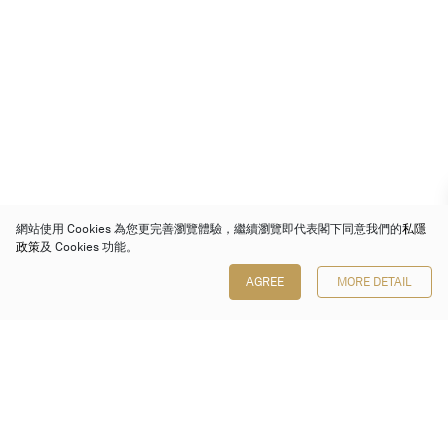
網站使用 Cookies 為您更完善瀏覽體驗，繼續瀏覽即代表閣下同意我們的
私隱
政策
及 Cookies 功能。
AGREE
MORE DETAIL
保利香港拍賣有限公司
香港金鐘金鐘道 88 號
太古廣場 1 座 7 樓 701-708 室
Follow us on