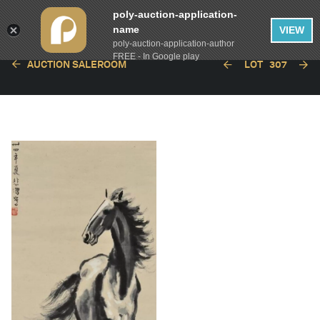
poly-auction-application-
name
VIEW
poly-auction-application-author
FREE - In Google play
AUCTION SALEROOM
LOT
307