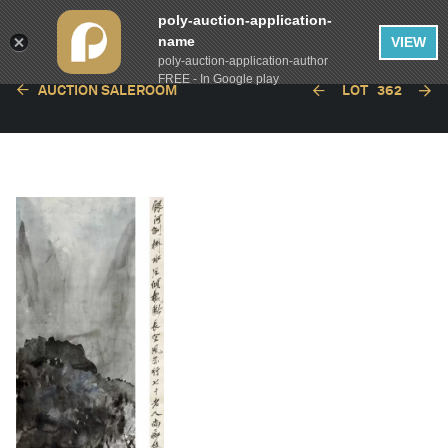
poly-auction-application-
name
VIEW
poly-auction-application-author
FREE - In Google play
AUCTION SALEROOM
LOT
362