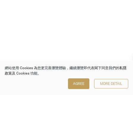
網站使用 Cookies 為您更完善瀏覽體驗，繼續瀏覽即代表閣下同意我們的
私隱
政策
及 Cookies 功能。
AGREE
MORE DETAIL
保利香港拍賣有限公司
香港金鐘金鐘道 88 號
太古廣場 1 座 7 樓 701-708 室
Follow us on