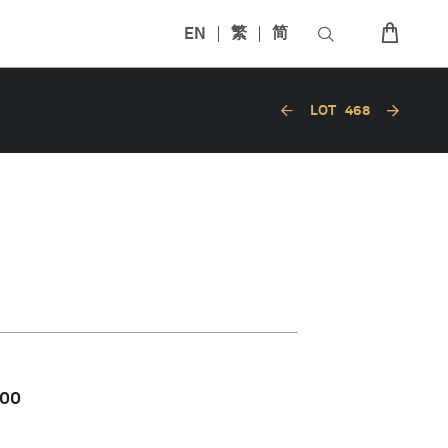
EN
繁
简
LOT
468
000