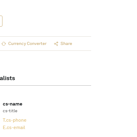
Currency Converter
Share
alists
cs-name
cs-title
T.
cs-phone
E.
cs-email