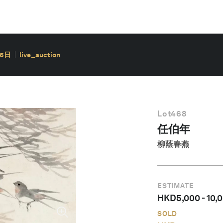
26日
live_auction
Lot
468
任伯年
柳蔭春燕
ESTIMATE
HKD
5,000
-
10,
SOLD