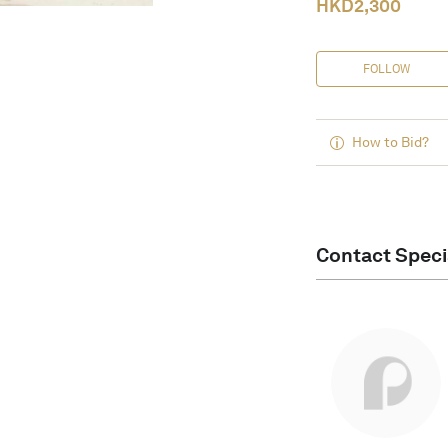
HKD
2,300
FOLLOW
How to Bid?
Contact Speci