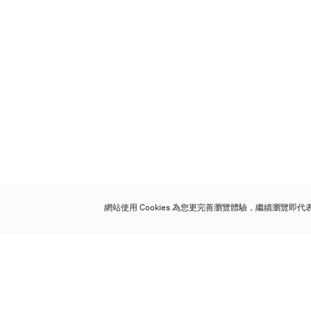
網站使用 Cookies 為您更完善瀏覽體驗，繼續瀏覽即
保利香港拍賣有限公司
香港金鐘金鐘道 88 號
太古廣場 1 座 7 樓 701-708 室
Follow us on