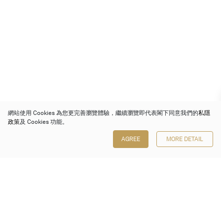
網站使用 Cookies 為您更完善瀏覽體驗，繼續瀏覽即代表閣下同意我們的
私隱
政策
及 Cookies 功能。
AGREE
MORE DETAIL
保利香港拍賣有限公司
香港金鐘金鐘道 88 號
太古廣場 1 座 7 樓 701-708 室
Follow us on