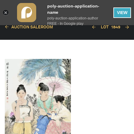
poly-auction-application-
name
VIEW
poly-auction-application-author
FREE - In Google play
AUCTION SALEROOM
LOT
1849