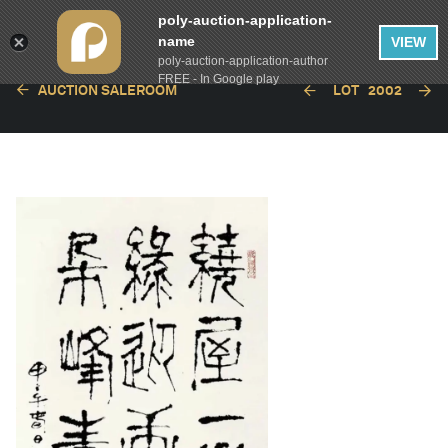
poly-auction-application-
name
VIEW
poly-auction-application-author
FREE - In Google play
AUCTION SALEROOM
LOT
2002