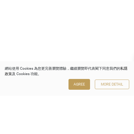
網站使用 Cookies 為您更完善瀏覽體驗，繼續瀏覽即代表閣下同意我們的
私隱
政策
及 Cookies 功能。
AGREE
MORE DETAIL
保利香港拍賣有限公司
香港金鐘金鐘道 88 號
太古廣場 1 座 7 樓 701-708 室
Follow us on