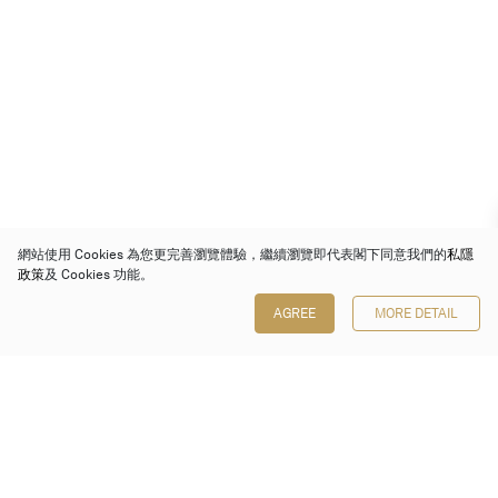
網站使用 Cookies 為您更完善瀏覽體驗，繼續瀏覽即代表閣下同意我們的
私隱
政策
及 Cookies 功能。
AGREE
MORE DETAIL
保利香港拍賣有限公司
香港金鐘金鐘道 88 號
太古廣場 1 座 7 樓 701-708 室
Follow us on