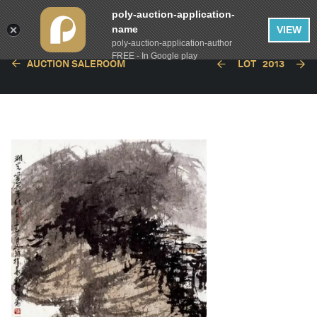
poly-auction-application-
name
VIEW
poly-auction-application-author
FREE - In Google play
AUCTION SALEROOM
LOT
2013