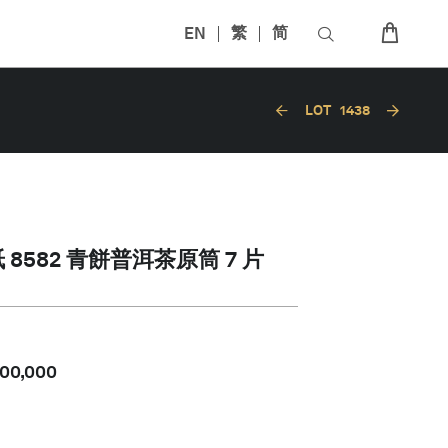
EN
繁
简
LOT
1438
8582 青餅普洱茶原筒 7 片
00,000