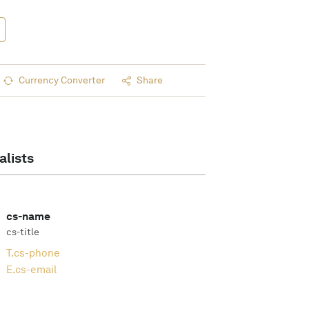
Currency Converter
Share
alists
cs-name
cs-title
T.
cs-phone
E.
cs-email