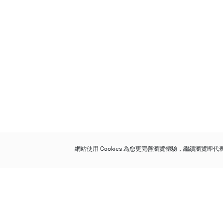
網站使用 Cookies 為您更完善瀏覽體驗，繼續瀏覽即
保利香港拍賣有限公司
香港金鐘金鐘道 88 號
太古廣場 1 座 7 樓 701-708 室
Follow us on