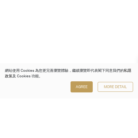
網站使用 Cookies 為您更完善瀏覽體驗，繼續瀏覽即代表閣下同意我們的
私隱
政策
及 Cookies 功能。
AGREE
MORE DETAIL
保利香港拍賣有限公司
香港金鐘金鐘道 88 號
太古廣場 1 座 7 樓 701-708 室
Follow us on