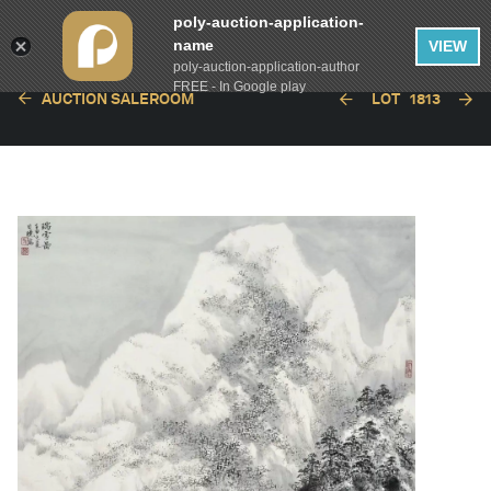
poly-auction-application-
name
VIEW
poly-auction-application-author
FREE - In Google play
AUCTION SALEROOM
LOT
1813