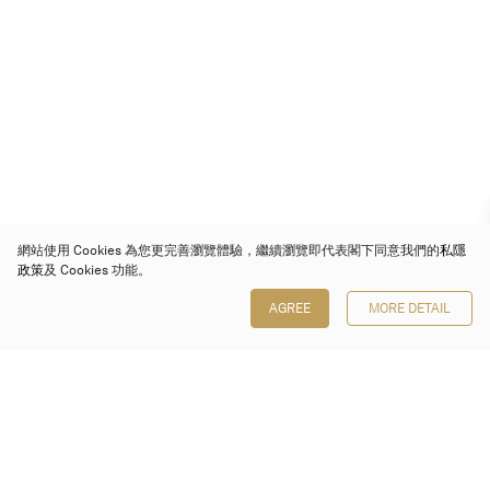
網站使用 Cookies 為您更完善瀏覽體驗，繼續瀏覽即代表閣下同意我們的
私隱
政策
及 Cookies 功能。
AGREE
MORE DETAIL
保利香港拍賣有限公司
香港金鐘金鐘道 88 號
太古廣場 1 座 7 樓 701-708 室
Follow us on