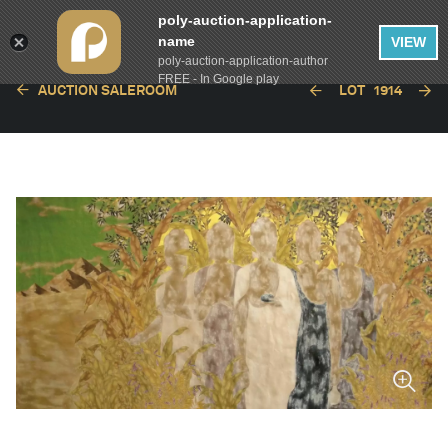
poly-auction-application-
name
VIEW
poly-auction-application-author
FREE - In Google play
AUCTION SALEROOM
LOT
1914